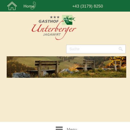
Home
+43 (3179) 8250
Menu