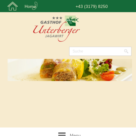
Home
+43 (3179) 8250
Menu