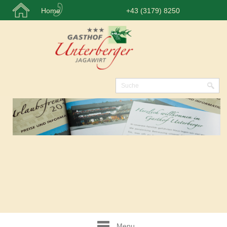
Home
+43 (3179) 8250
Menu