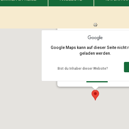
Gasthof UNTERBERGER
8171 St. Kathrein/Offenegg, Brandlucken
+43 (0) 3179 / 8250
Google Maps kann auf dieser Seite nicht r
Anfahrt:
bis hier
von hier
geladen werden.
Adresse:
Bist du Inhaber dieser Website?