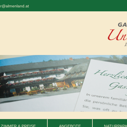
er@almenland.at
ZIMMER & PREISE
ANGEBOTE
NATURPARK