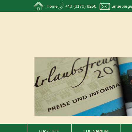
Home
+43 (3179) 8250
unterberg
GASTHOF
KULINARIUM