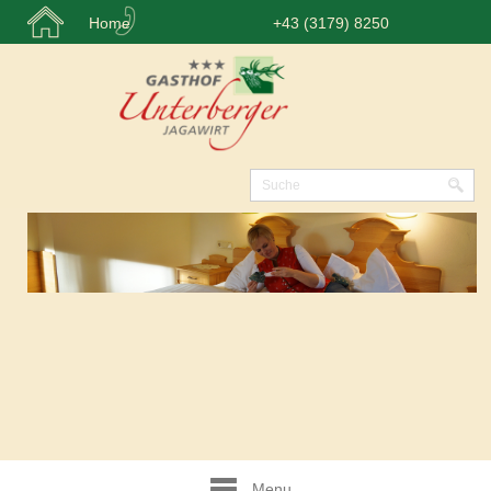
Home
+43 (3179) 8250
Menu